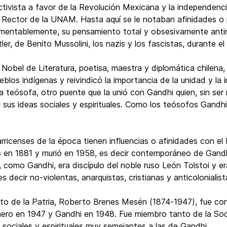
ctivista a favor de la Revolución Mexicana y la independenci
Rector de la UNAM. Hasta aquí se le notaban afinidades o
amentablemente, su pensamiento total y obsesivamente antin
er, de Benito Mussolini, los nazis y los fascistas, durante e
 Nobel de Literatura, poetisa, maestra y diplomática chilena, 
eblos indígenas y reivindicó la importancia de la unidad y la
ra teósofa, otro puente que la unió con Gandhi quien, sin ser
n sus ideas sociales y espirituales. Como los teósofos Gandh
rricenses de la época tienen influencias o afinidades con 
en 1881 y murió en 1958, es decir contemporáneo de Gandhi.
 como Gandhi, era discípulo del noble ruso León Tolstoi y er
s decir no-violentas, anarquistas, cristianas y anticolonialist
ito de la Patria, Roberto Brenes Mesén (1874-1947), fue c
imero en 1947 y Gandhi en 1948. Fue miembro tanto de la S
 sociales y espirituales muy semejantes a las de Gandhi.