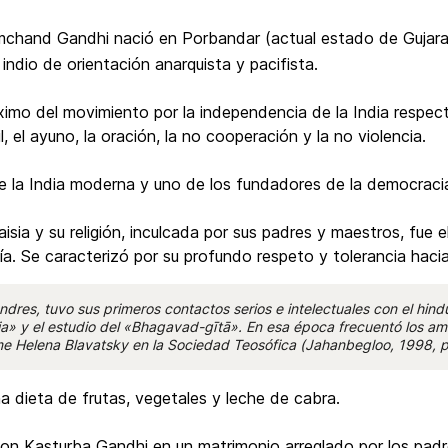
and Gandhi nació en Porbandar (actual estado de Gujarat e
 indio de orientación anarquista y pacifista.
ximo del movimiento por la independencia de la India respect
l, el ayuno, la oración, la no cooperación y la no violencia.
e la India moderna y uno de los fundadores de la democraci
isia y su religión, inculcada por sus padres y maestros, fue 
ía. Se caracterizó por su profundo respeto y tolerancia hacia 
dres, tuvo sus primeros contactos serios e intelectuales con el hindu
sia» y el estudio del «Bhagavad-gītā». En esa época frecuentó los 
 Helena Blavatsky en la Sociedad Teosófica (Jahanbegloo, 1998, p.
a dieta de frutas, vegetales y leche de cabra.
on Kasturba Gandhi en un matrimonio arreglado por los padre