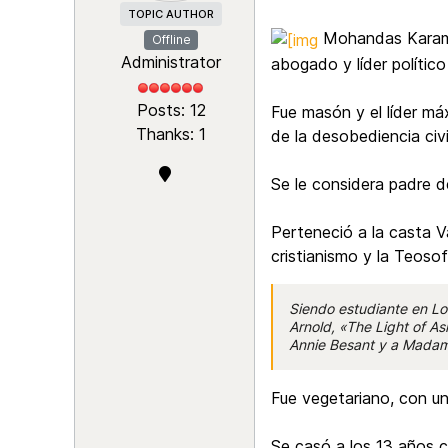
TOPIC AUTHOR
Mohandas Karamch
Offline
Administrator
abogado y líder político
Posts: 12
Fue masón y el líder má
Thanks: 1
de la desobediencia civi
Se le considera padre d
Perteneció a la casta Va
cristianismo y la Teosof
Siendo estudiante en Lon
Arnold, «The Light of A
Annie Besant y a Madame
Fue vegetariano, con un
Se casó a los 13 años c