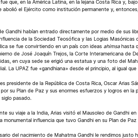
ue que, en la América Latina, en la lejana Costa Rica y, bajo e
 abolió el Ejército como institución permanente y, entonces,
 de Gandhi habían entrado directamente por medio de sus libro
influencia de la Sociedad Teosófica y las Logias Masónicas qu
ica se fue convirtiendo en un país con ideas
ahimsa
hasta q
gobierno de José Joaquín Trejos, la Corte Interamericana de 
idas, en cuya sede se erigió una estatua y una foto del Ma
l. La UPAZ fue «gandhiana» desde el principio, al igual que
s presidente de la República de Costa Rica, Oscar Arias Sá
por su Plan de Paz y sus enormes esfuerzos y logros en la 
 siglo pasado.
e su viaje a la India, Arias visitó el Mausoleo de Gandhi en 
a monumental influencia que tuvo Gandhi en su Plan de Paz 
versario del nacimiento de Mahatma Gandhi le rendimos justo