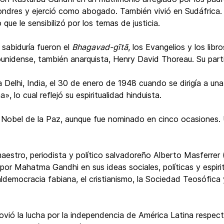
Londres y ejerció como abogado. También vivió en Sudáfrica
 que le sensibilizó por los temas de justicia.
sabiduría fueron el
Bhagavad-gītā
, los Evangelios y los libr
ounidense, también anarquista, Henry David Thoreau. Su parti
Delhi, India, el 30 de enero de 1948 cuando se dirigía a una
, lo cual reflejó su espiritualidad hinduista.
 Nobel de la Paz, aunque fue nominado en cinco ocasiones. Un
l, maestro, periodista y político salvadoreño Alberto Masfer
por Mahatma Gandhi en sus ideas sociales, políticas y espirit
ialdemocracia fabiana, el cristianismo, la Sociedad Teosófic
vió la lucha por la independencia de América Latina respect