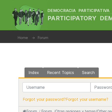
DEMOCRACIA PARTICIPATIVA
PARTICIPATORY D
Home
Forum
Index
Recent Topics
Search
Username
Password
Forgot your password?
Forgot your username?
Forum
Forum
Otras regiones y temas/Other re