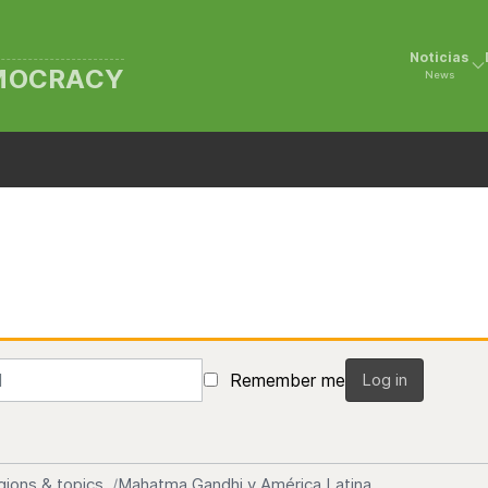
Noticias
EMOCRACY
News
Remember me
Log in
gions & topics
Mahatma Gandhi y América Latina