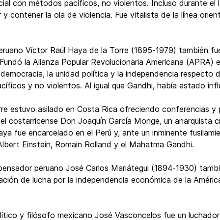
 social con métodos pacíficos, no violentos. Incluso durante 
 y contener la ola de violencia. Fue vitalista de la línea ori
 peruano Víctor Raúl Haya de la Torre (1895-1979) también 
Fundó la Alianza Popular Revolucionaria Americana (APRA) e
 democracia, la unidad política y la independencia respecto d
cíficos y no violentos. Al igual que Gandhi, había estado inf
rre estuvo asilado en Costa Rica ofreciendo conferencias 
or el costarricense Don Joaquín García Monge, un anarquista c
ya fue encarcelado en el Perú y, ante un inminente fusilami
s Albert Einstein, Romain Rolland y el Mahatma Gandhi.
o y pensador peruano José Carlos Mariátegui (1894-1930) tam
ción de lucha por la independencia económica de la América 
olítico y filósofo mexicano José Vasconcelos fue un luchador 