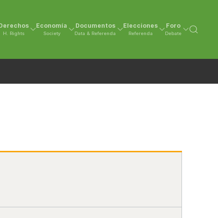
Derechos
Economía
Documentos
Elecciones
Foro
H. Rights
Society
Data & Referenda
Referenda
Debate