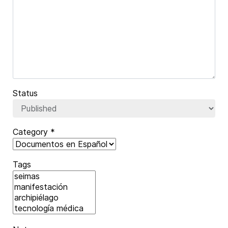
Captcha
*
Status
Category
*
Tags