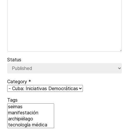
Captcha
*
Status
Category
*
Tags